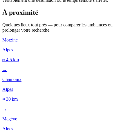
véritablement une destination où le temps semble s'arrêter.
À proximité
Quelques lieux tout près — pour comparer les ambiances ou
prolonger votre recherche.
Morzine
Alpes
≈ 4.5 km
→
Chamonix
Alpes
≈ 30 km
→
Megève
Alpes